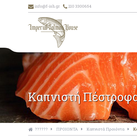
info@f-ish.gr
210 3300654
Καπνιστή Πέστροφ
??????
ΠΡΟΙΟΝΤΑ
Καπνιστά Προιόντα
Κ