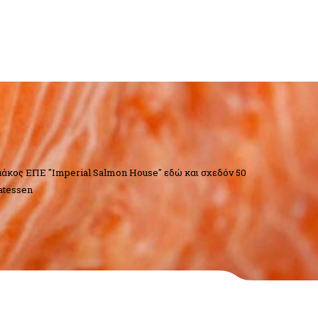
μάκος ΕΠΕ "Imperial Salmon House" εδώ και σχεδόν 50
atessen