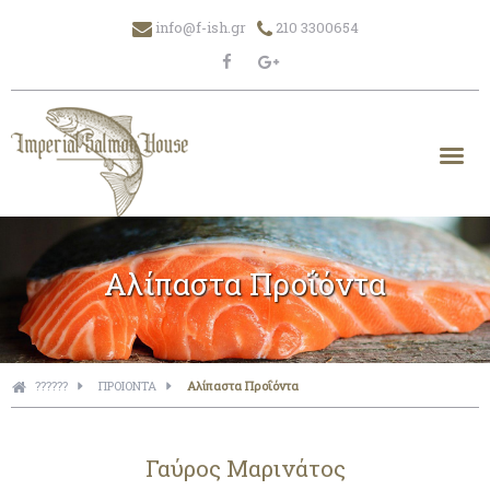
info@f-ish.gr
210 3300654
Αλίπαστα Προΐόντα
??????
ΠΡΟΙΟΝΤΑ
Αλίπαστα Προΐόντα
Γαύρος Μαρινάτος