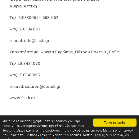
Αθήνα, Αττική
Τηλ: 2103300654-658-662
Φαξ: 2103841167
e-mail: info@f-ish.gr
Υποκατάστημα: Ψυγεία Ευρώπης ,Πέτρου Ραλλη 8 , Ρούφ
Τηλ:2103424070
Φαξ: 2103413632
e-mail: salmon@otenet.gr
www.f-ish.gr
Αυτός ο ιστότοπος χρησιμοποιεί cookies για την
Το κατάλαβα
παροχή των υπηρεσιών του, την εξατομίκευση των
Copyright 2026 © F-ish
διαφημίσεων και για την ανάλυση της επισκεψιμότητας του. Με τη χρήση αυτού
Κατασκευή Iστοσελίδων
HellasSites
του ιστότοπου, αποδέχεστε τη χρήση των cookies. Λεπτομέρειες για το πώς να