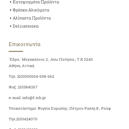
Κατεψυγμένα Προϊόντα
Φρέσκα Αλιεύματα
Αλίπαστα Προΐόντα
Delicatessen
Επικοινωνία
΄Έδρα : Μεγακλέους 2 , Ανω Πατήσια , Τ.Κ 11143
Αθήνα, Αττική
Τηλ: 2103300654-658-662
Φαξ: 2103841167
e-mail: info@f-ish.gr
Υποκατάστημα: Ψυγεία Ευρώπης ,Πέτρου Ραλλη 8 , Ρούφ
Τηλ:2103424070