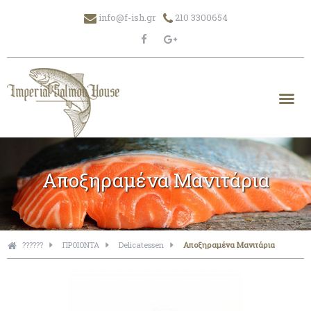
info@f-ish.gr
210 3300654
Αποξηραμένα Μανιτάρια
??????
ΠΡΟΙΟΝΤΑ
Delicatessen
Αποξηραμένα Μανιτάρια