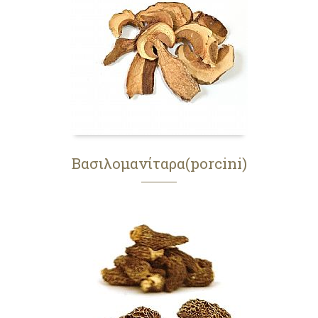
Βασιλομανίταρα(porcini)