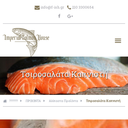
info@f-ish.gr
210 3300654
Τσιροσαλάτα Καπνιστή
??????
ΠΡΟΙΟΝΤΑ
Αλίπαστα Προΐόντα
Τσιροσαλάτα Καπνιστή