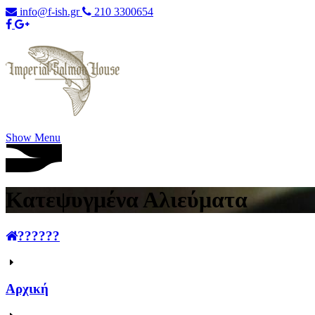
info@f-ish.gr
210 3300654
Show Menu
Κατεψυγμένα Αλιεύματα
??????
Αρχική