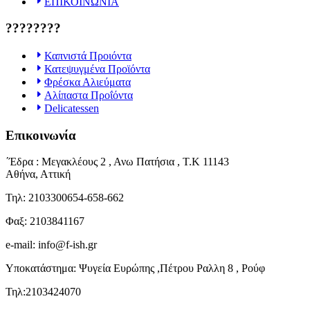
ΕΠΙΚΟΙΝΩΝΙΑ
????????
Καπνιστά Προιόντα
Κατεψυγμένα Προϊόντα
Φρέσκα Αλιεύματα
Αλίπαστα Προΐόντα
Delicatessen
Επικοινωνία
΄Έδρα : Μεγακλέους 2 , Ανω Πατήσια , Τ.Κ 11143
Αθήνα, Αττική
Τηλ: 2103300654-658-662
Φαξ: 2103841167
e-mail: info@f-ish.gr
Υποκατάστημα: Ψυγεία Ευρώπης ,Πέτρου Ραλλη 8 , Ρούφ
Τηλ:2103424070